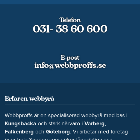
Telefon
031- 38 60 600
E-post
info@webbproffs.se
Erfaren webbyrå
Webbproffs är en specialiserad webbyrå med bas i
Kungsbacka
och stark närvaro i
Varberg
,
Falkenberg
och
Göteborg
. Vi arbetar med företag
över hela Sverige som söker långsiktiga och