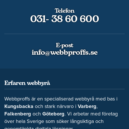
Telefon
031- 38 60 600
E-post
info@webbproffs.se
Erfaren webbyrå
Webbproffs är en specialiserad webbyrå med bas i
Kungsbacka
och stark närvaro i
Varberg
,
Falkenberg
och
Göteborg
. Vi arbetar med företag
över hela Sverige som söker långsiktiga och
genomtänkta digitala lösningar.