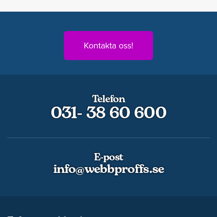
Kontakta oss!
Telefon
031- 38 60 600
E-post
info@webbproffs.se