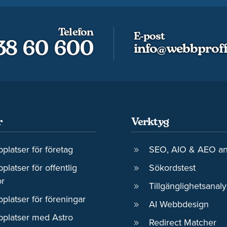
Telefon
E-post
 38 60 600
info@webbproff
r
Verktyg
platser för företag
SEO, AIO & AEO an
latser för offentlig
Sökordstest
or
Tillgänglighetsanaly
platser för föreningar
AI Webbdesign
platser med Astro
Redirect Matcher