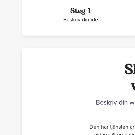
Steg 1
Beskriv din idé
S
Beskriv din w
Den här tjänsten är
vidare till en ri