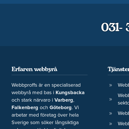
031-
Erfaren webbyrå
Tjänste
Webbproffs är en specialiserad
Webb
webbyrå med bas i
Kungsbacka
Webbp
och stark närvaro i
Varberg
,
sekt
Falkenberg
och
Göteborg
. Vi
Webb
arbetar med företag över hela
Sverige som söker långsiktiga
Webb