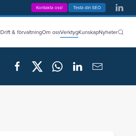
Kontakta oss!
Testa din SEO
r
Drift & förvaltning
Om oss
Verktyg
Kunskap
Nyheter