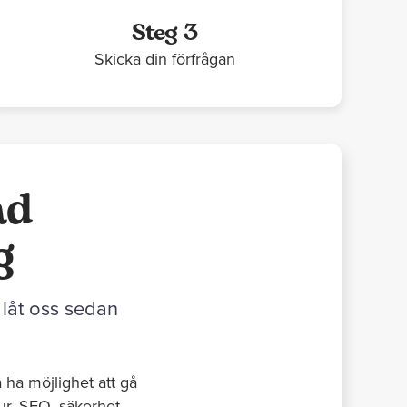
Steg 3
Skicka din förfrågan
ad
g
 låt oss sedan
 ha möjlighet att gå
ur, SEO, säkerhet,