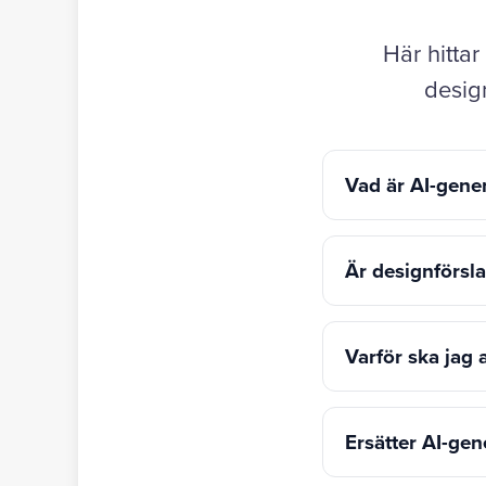
Här hitta
design
Vad är AI-gen
Är designförsl
Varför ska jag
Ersätter AI-ge