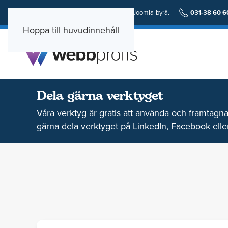
En personlig och erfaren Wordpress och Joomla-byrå.
031-38 60 6
Hoppa till huvudinnehåll
Dela gärna verktyget
Våra verktyg är gratis att använda och framtagna 
gärna dela verktyget på LinkedIn, Facebook eller