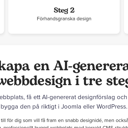
Steg 2
Förhandsgranska design
kapa en AI-generer
webbdesign i tre ste
ebbplats, få ett AI-genererat designförslag och
bygga den på riktigt i Joomla eller WordPress.
 till för dig som vill få fram en snabb designidé, men också
ktig, professionellt byggd webbplats med korrekt CMS-strukt