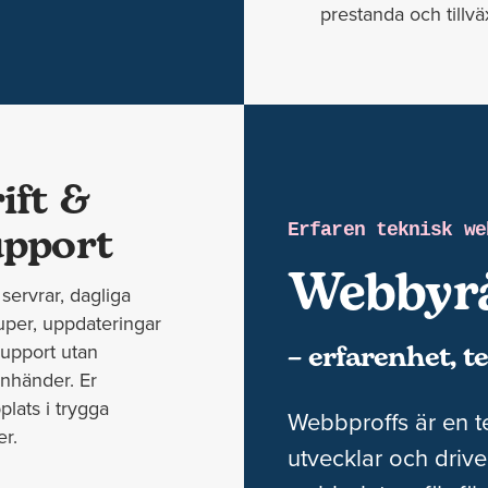
prestanda och tillvä
ift &
pport
Erfaren teknisk we
Webbyr
servrar, dagliga
per, uppdateringar
– erfarenhet, t
upport utan
nhänder. Er
lats i trygga
Webbproffs är en 
r.
utvecklar och dri