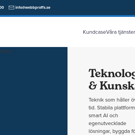
00
info@webbproffs.se
Kundcase
Våra tjänste
Teknolo
& Kunsk
Teknik som håller ö
tid. Stabila plattform
smart AI och
egenutvecklade
lösningar, byggda f