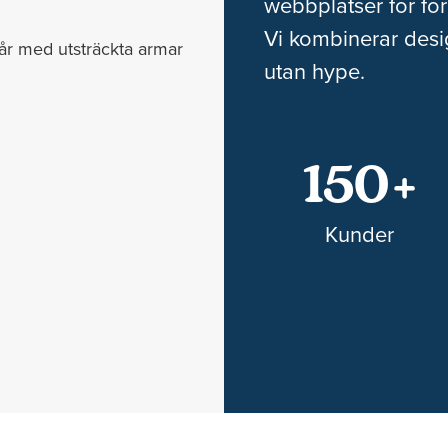
webbplatser för för
Vi kombinerar desi
utan hype.
150
+
Kunder