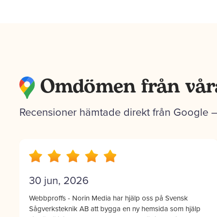
Omdömen från vår
Recensioner hämtade direkt från Google 
19 maj, 2026
Supernöjda sedan många år tillbaka med samarbetet
med Claes. Snabb support, enorm kunskap och intresse