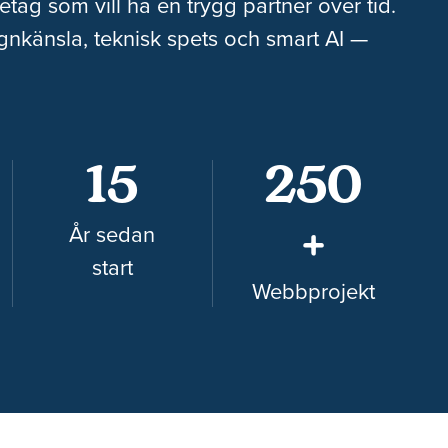
etag som vill ha en trygg partner över tid.
gnkänsla, teknisk spets och smart AI —
15
250
+
År sedan
start
Webbprojekt