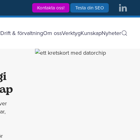
Kontakta oss!
Testa din SEO
r
Drift & förvaltning
Om oss
Verktyg
Kunskap
Nyheter
gi
ap
ver
ar,
ör