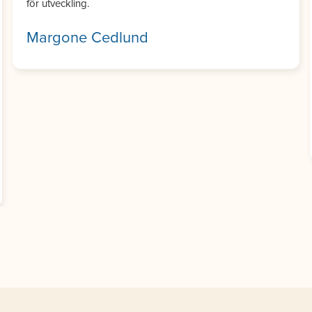
Det jag verkligen uppskattar är att han inte bara bygger
snygga webbplatser utan också förstår helheten och vad
som faktiskt är viktigt för verksamheten. Kommunikation
och återkoppling har alltid fungerat smidigt och man
känner att han bryr sig om resultatet. Jag kan varmt
rekommendera Webbproffs till dig som vill ha en pålitlig
och engagerad partner för din webbplats.
Björn Zabell