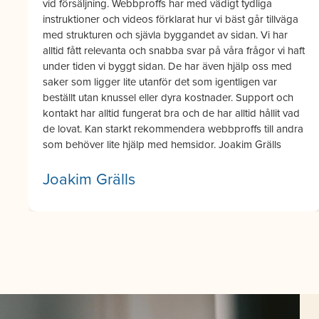
för utveckling.
Margone Cedlund
t