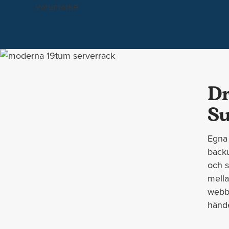
varumärke.
Dr
Su
Egna 
backu
och s
mella
webbp
hände