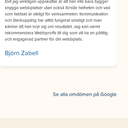
hemsida, utan vi har sett en tydlig ökning i både trafik
och konverteringar sedan lanseringen. De förstår
verkligen affärsnyttan bakom designen. Rekommenderas
varmt!
Miro Tomaszewski
Se alla omdömen på Google