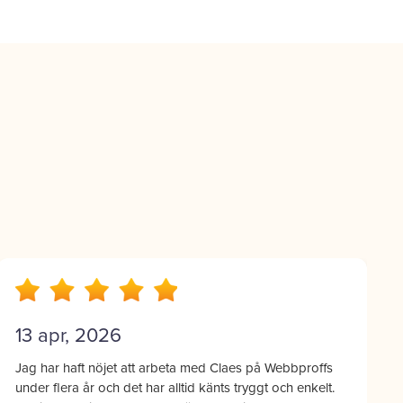
10 apr, 2026
Vi på Stockholms Dykcenter är extremt nöjda med
samarbetet! Webbproffs har inte bara skapat en snygg