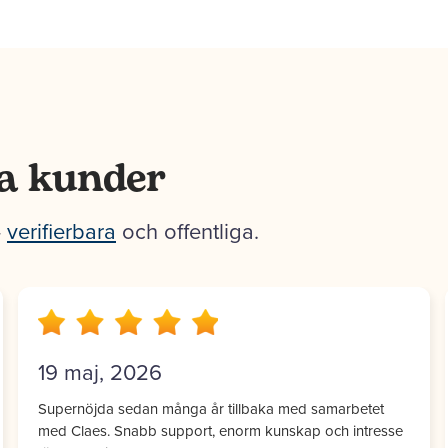
a kunder
–
verifierbara
och offentliga.
13 apr, 2026
Jag har haft nöjet att arbeta med Claes på Webbproffs
under flera år och det har alltid känts tryggt och enkelt.