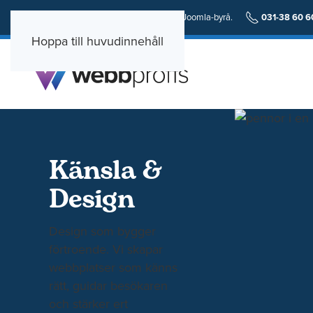
En personlig och erfaren Wordpress och Joomla-byrå.
031-38 60 6
Hoppa till huvudinnehåll
Känsla &
Design
Design som bygger
förtroende. Vi skapar
webbplatser som känns
rätt, guidar besökaren
och stärker ert