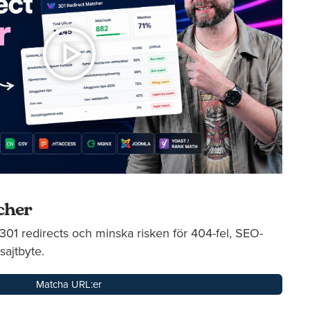
cher
01 redirects och minska risken för 404-fel, SEO-
sajtbyte.
Matcha URL:er