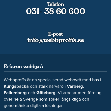
Telefon
031- 38 60 600
E-post
info@webbproffs.se
Erfaren webbyrå
Webbproffs är en specialiserad webbyrå med bas i
Kungsbacka
och stark närvaro i
Varberg
,
Falkenberg
och
Göteborg
. Vi arbetar med företag
över hela Sverige som söker långsiktiga och
genomtänkta digitala lösningar.