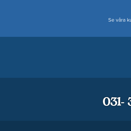
Se våra k
031-