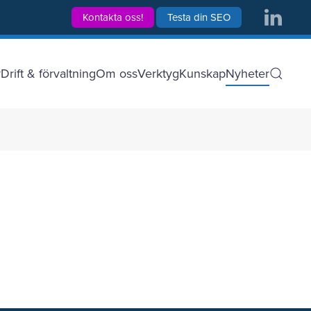
Kontakta oss!
Testa din SEO
r
Drift & förvaltning
Om oss
Verktyg
Kunskap
Nyheter