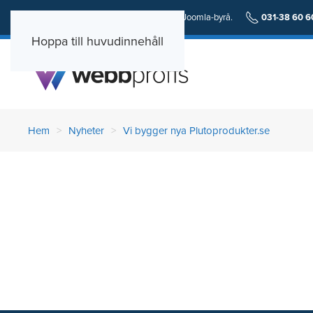
En personlig och erfaren Wordpress och Joomla-byrå.
031-38 60 6
Hoppa till huvudinnehåll
Hem
Nyheter
Vi bygger nya Plutoprodukter.se