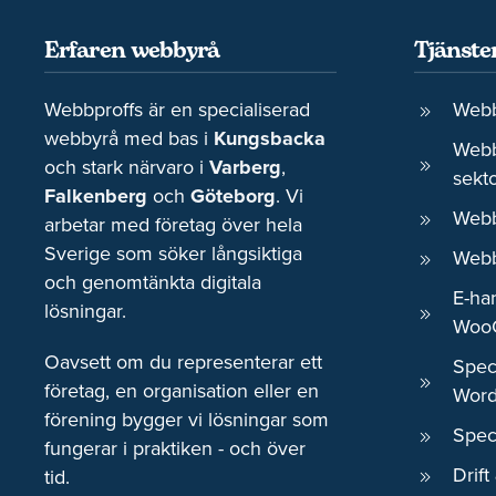
Erfaren webbyrå
Tjänste
Webbproffs är en specialiserad
Webb
webbyrå med bas i
Kungsbacka
Webbp
och stark närvaro i
Varberg
,
sekt
Falkenberg
och
Göteborg
. Vi
Webb
arbetar med företag över hela
Sverige som söker långsiktiga
Webb
och genomtänkta digitala
E-ha
lösningar.
Woo
Oavsett om du representerar ett
Speci
företag, en organisation eller en
Word
förening bygger vi lösningar som
Spec
fungerar i praktiken - och över
Drift
tid.