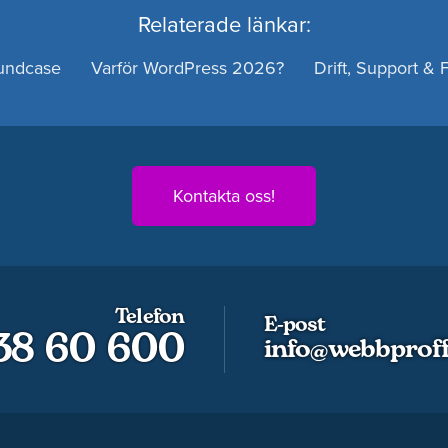
Relaterade länkar:
undcase
Varför WordPress 2026?
Drift, Support & 
Kontakta oss!
Telefon
E-post
 38 60 600
info@webbproff