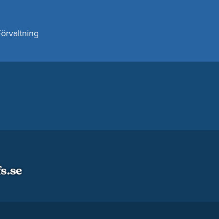
Förvaltning
s.se