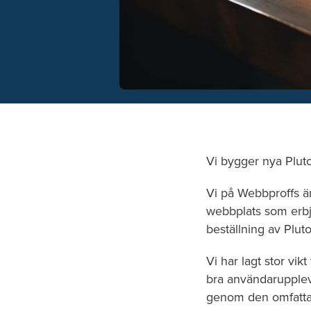
Vi bygger nya Plut
Vi på Webbproffs är
webbplats som erbj
beställning av Plut
Vi har lagt stor vi
bra användaruppleve
genom den omfatta