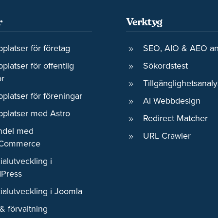
r
Verktyg
platser för företag
SEO, AIO & AEO an
latser för offentlig
Sökordstest
or
Tillgänglighetsanaly
platser för föreningar
AI Webbdesign
platser med Astro
Redirect Matcher
ndel med
URL Crawler
Commerce
alutveckling i
Press
ialutveckling i Joomla
 & förvaltning