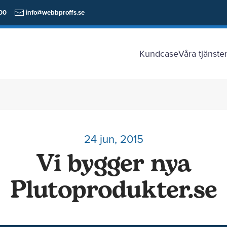
00
info@webbproffs.se
Kundcase
Våra tjänste
24 jun, 2015
Vi bygger nya
Plutoprodukter.se