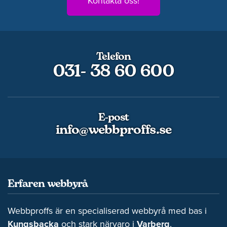
Kontakta oss!
Telefon
031- 38 60 600
E-post
info@webbproffs.se
Erfaren webbyrå
Webbproffs är en specialiserad webbyrå med bas i
Kungsbacka
och stark närvaro i
Varberg
,