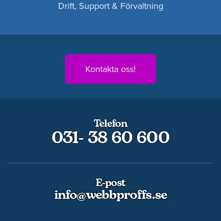
Drift, Support & Förvaltning
Kontakta oss!
Telefon
031- 38 60 600
E-post
info@webbproffs.se