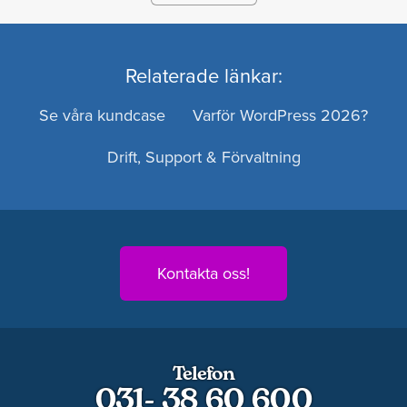
Relaterade länkar:
Se våra kundcase
Varför WordPress 2026?
Drift, Support & Förvaltning
Kontakta oss!
Telefon
031- 38 60 600