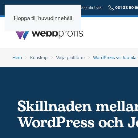
En personlig och erfaren Wordpress och Joomla-byrå.
031-38 60 6
Hoppa till huvudinnehåll
Hem
Kunskap
Välja plattform
WordPress vs Joomla
Skillnaden mella
WordPress och 