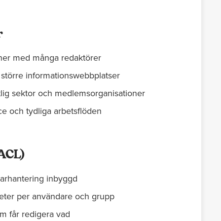
r
oner med många redaktörer
r större informationswebbplatser
tlig sektor och medlemsorganisationer
e och tydliga arbetsflöden
ACL)
arhantering inbyggd
heter per användare och grupp
m får redigera vad