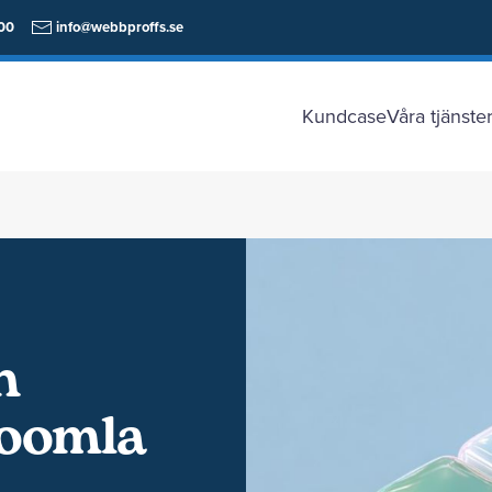
00
info@webbproffs.se
Kundcase
Våra tjänste
n
Joomla