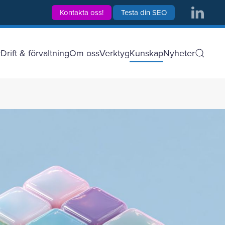
Kontakta oss!
Testa din SEO
r
Drift & förvaltning
Om oss
Verktyg
Kunskap
Nyheter