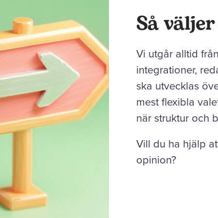
Så välje
Vi utgår alltid fr
integrationer, re
ska utvecklas över
mest flexibla vale
när struktur och 
Vill du ha hjälp a
opinion?