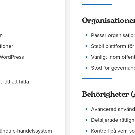
Organisatione
on
Passar organisati
tioner
Stabil plattform fö
 WordPress
Vanligt inom offen
Stöd för governanc
ätt att hitta
Behörigheter (
Avancerad använd
Detaljerade rättig
ända e-handelssystem
Kontroll på vem so