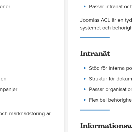
ioner
Passar intranät o
Joomlas ACL är en tydl
systemet och behörigh
Intranät
Stöd för interna po
den
Struktur för dokume
ampanjer
Passar organisati
Flexibel behörighe
 och marknadsföring är
Informationsw