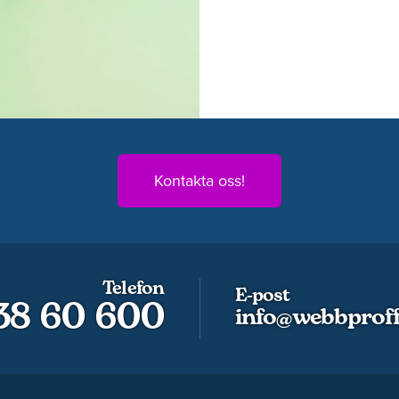
Kontakta oss!
Telefon
E-post
 38 60 600
info@webbproff