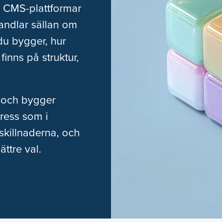
 CMS-plattformar
handlar sällan om
du bygger, hur
finns på struktur,
 och bygger
ress som i
skillnaderna, och
ättre val.