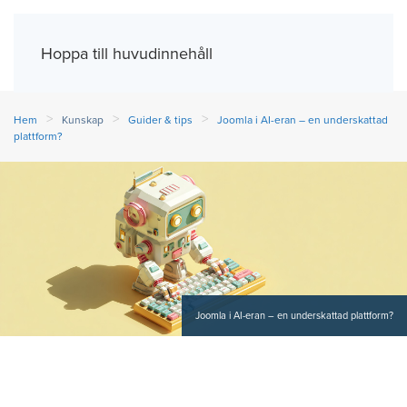
Meny
Hoppa till huvudinnehåll
Hem
Kunskap
Guider & tips
Joomla i AI-eran – en underskattad
plattform?
Joomla i AI-eran – en underskattad plattform?